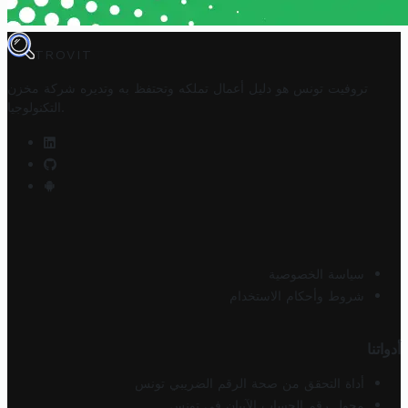
TROVIT
تروفيت تونس هو دليل أعمال تملكه وتحتفظ به وتديره
شركة مخزن
.
التكنولوجيا
سياسة الخصوصية
شروط وأحكام الاستخدام
أدواتنا
أداة التحقق من صحة الرقم الضريبي تونس
محول رقم الحساب الآيبان في تونس