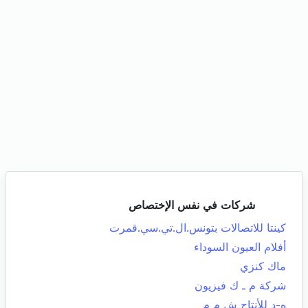
شركات في نفس الإختصاص
كينتا للاتصالات بتونس.ال.تي.سي.قمرت
أفلام العيون السوداء
ماك كنزي
شركة م ـ ك فيزيون
ه-د للأنتاج ش م م