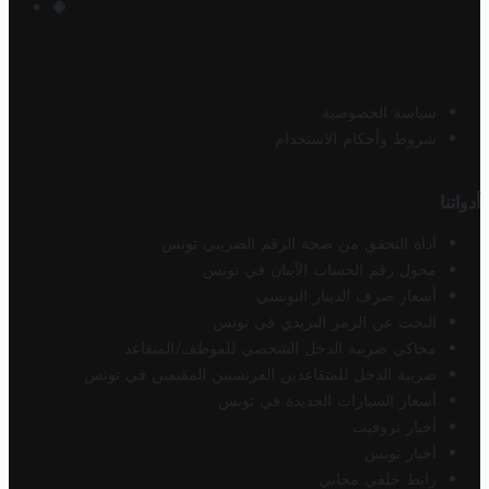
سياسة الخصوصية
شروط وأحكام الاستخدام
أدواتنا
أداة التحقق من صحة الرقم الضريبي تونس
محول رقم الحساب الآيبان في تونس
أسعار صرف الدينار التونسي
البحث عن الرمز البريدي في تونس
محاكي ضريبة الدخل الشخصي للموظف/المتقاعد
ضريبة الدخل للمتقاعدين الفرنسيين المقيمين في تونس
أسعار السيارات الجديدة في تونس
أخبار تروفيت
أخبار تونس
رابط خلفي مجاني