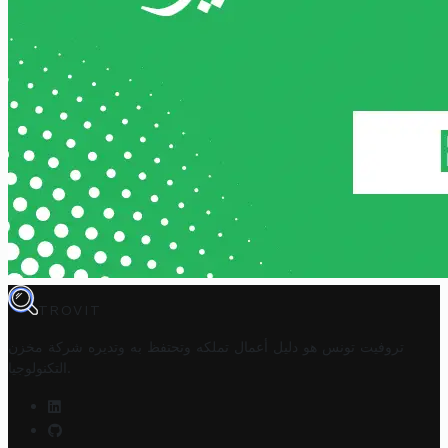
TROVIT
تروفيت تونس هو دليل أعمال تملكه وتحتفظ به وتديره
شركة مخزن
.
التكنولوجيا