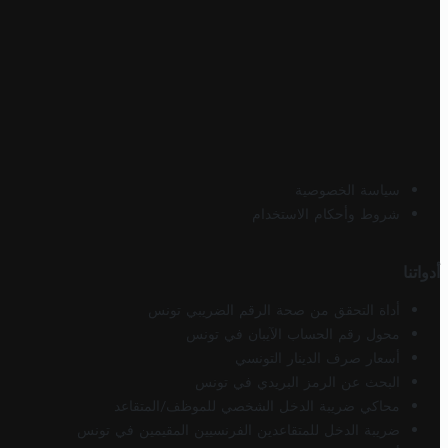
سياسة الخصوصية
شروط وأحكام الاستخدام
أدواتنا
أداة التحقق من صحة الرقم الضريبي تونس
محول رقم الحساب الآيبان في تونس
أسعار صرف الدينار التونسي
البحث عن الرمز البريدي في تونس
محاكي ضريبة الدخل الشخصي للموظف/المتقاعد
ضريبة الدخل للمتقاعدين الفرنسيين المقيمين في تونس