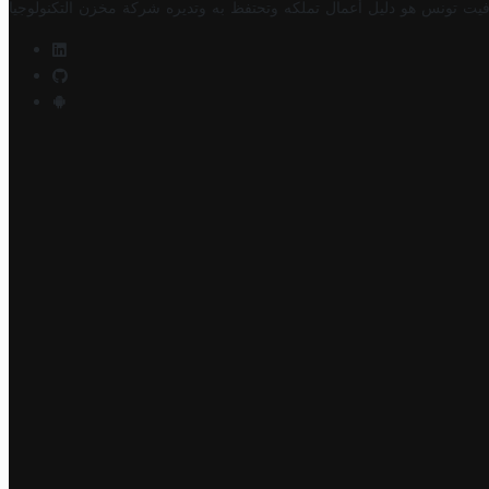
فيت تونس هو دليل أعمال تملكه وتحتفظ به وتديره
شركة مخزن التكنولوجيا