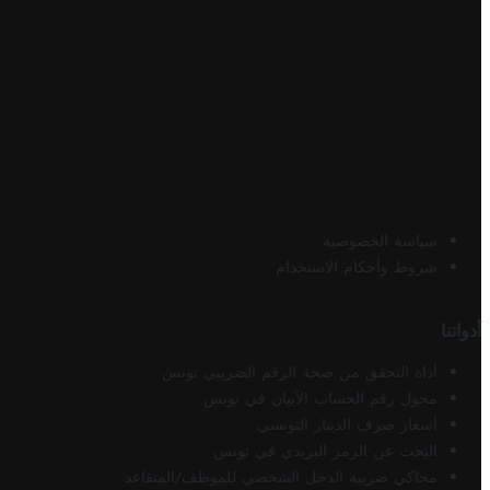
سياسة الخصوصية
شروط وأحكام الاستخدام
أدواتنا
أداة التحقق من صحة الرقم الضريبي تونس
محول رقم الحساب الآيبان في تونس
أسعار صرف الدينار التونسي
البحث عن الرمز البريدي في تونس
محاكي ضريبة الدخل الشخصي للموظف/المتقاعد