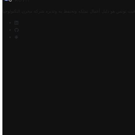
TROVIT
فيت تونس هو دليل أعمال تملكه وتحتفظ به وتديره
شركة مخزن التكنولوجيا