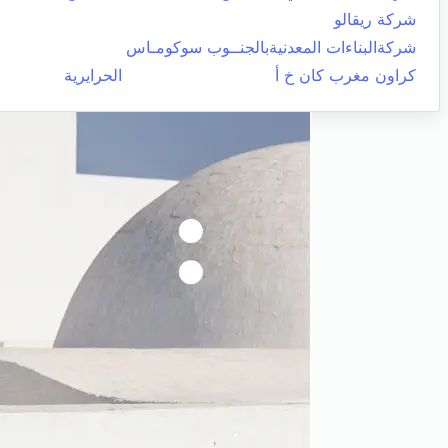
شركة ريقالو
شركةالبناءات المعدنيةبالجنــوب سوكومـاس
كراون مغرب كان خ أ
الحرايرية