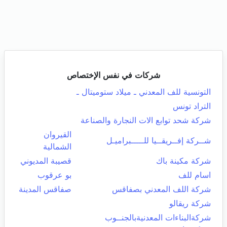
شركات في نفس الإختصاص
التونسية للف المعدني ـ ميلاد ستوميتال ـ
التراد تونس
شركة شحد توابع الات النجارة والصناعة
القيروان
شــركة إفــريقــيا للـــــبراميـل
الشمالية
شركة مكينة باك
قصيبة المديوني
اسام للف
بو عرقوب
شركة اللف المعدني بصفاقس
صفاقس المدينة
شركة ريقالو
شركةالبناءات المعدنيةبالجنــوب