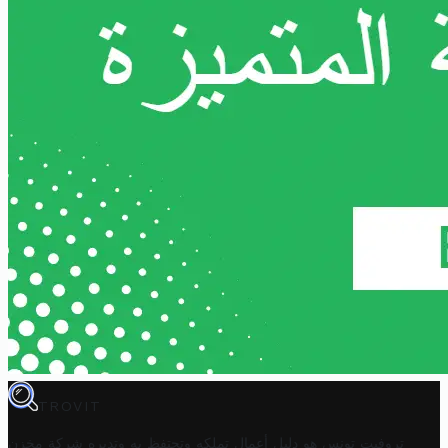
TROVIT
تروفيت تونس هو دليل أعمال تملكه وتحتفظ به وتديره
شركة مخزن