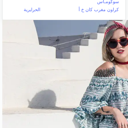
سوكومـاس
كراون مغرب كان خ أ
الحرايرية