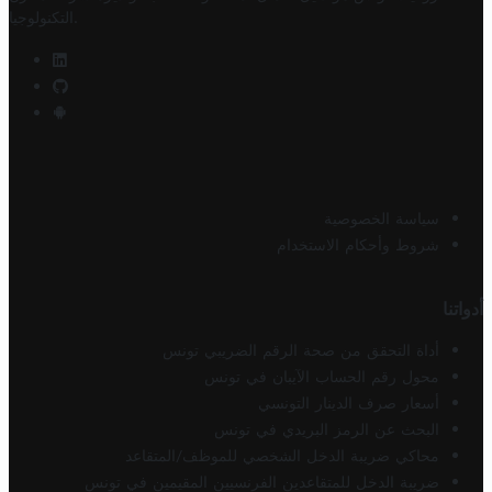
.
التكنولوجيا
سياسة الخصوصية
شروط وأحكام الاستخدام
أدواتنا
أداة التحقق من صحة الرقم الضريبي تونس
محول رقم الحساب الآيبان في تونس
أسعار صرف الدينار التونسي
البحث عن الرمز البريدي في تونس
محاكي ضريبة الدخل الشخصي للموظف/المتقاعد
ضريبة الدخل للمتقاعدين الفرنسيين المقيمين في تونس