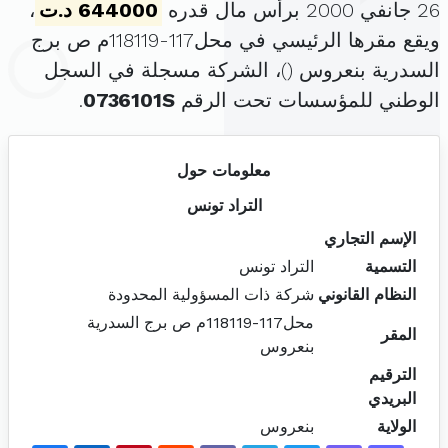
26 جانفي 2000 برأس مال قدره
644000 د.ت
،
ويقع مقرها الرئيسي في محل117-118119م ص برج
السدرية بنعروس (
)، الشركة مسجلة في السجل
الوطني للمؤسسات تحت الرقم
0736101S
.
معلومات حول
التراد تونس
الإسم التجاري
التسمية
التراد تونس
النظام القانوني
شركة ذات المسؤولية المحدودة
محل117-118119م ص برج السدرية
المقر
بنعروس
الترقيم
البريدي
الولاية
بنعروس