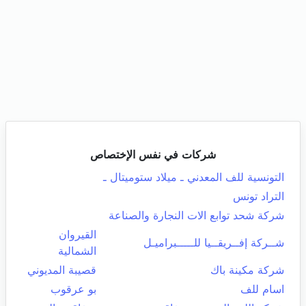
شركات في نفس الإختصاص
التونسية للف المعدني ـ ميلاد ستوميتال ـ
التراد تونس
شركة شحد توابع الات النجارة والصناعة
القيروان
شــركة إفــريقــيا للـــــبراميـل
الشمالية
شركة مكينة باك
قصيبة المديوني
اسام للف
بو عرقوب