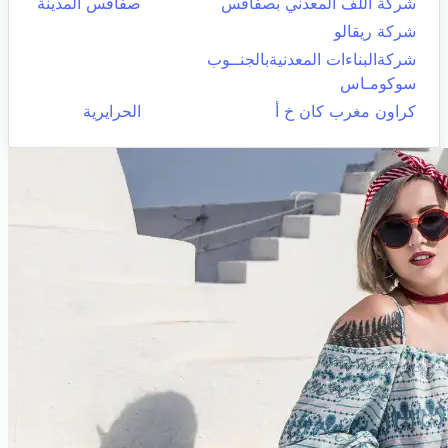
شركة اللف المعدني بصفاقس
صفاقس المدينة
شركة ريقالو
شركةالبناءات المعدنيةبالجنــوب
سوكومـاس
كراون مغرب كان خ أ
الحرايرية