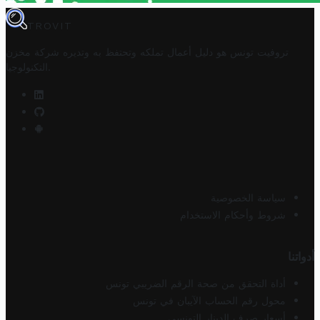
TROVIT
تروفيت تونس هو دليل أعمال تملكه وتحتفظ به وتديره
شركة مخزن
.
التكنولوجيا
سياسة الخصوصية
شروط وأحكام الاستخدام
أدواتنا
أداة التحقق من صحة الرقم الضريبي تونس
محول رقم الحساب الآيبان في تونس
أسعار صرف الدينار التونسي