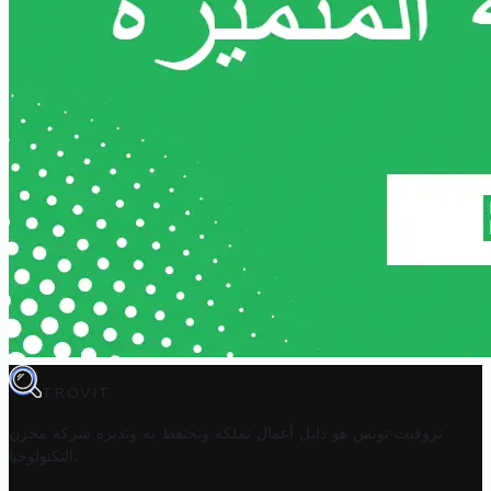
TROVIT
تروفيت تونس هو دليل أعمال تملكه وتحتفظ به وتديره
شركة مخزن
.
التكنولوجيا