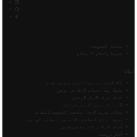
سياسة الخصوصية
شروط وأحكام الاستخدام
أدواتنا
أداة التحقق من صحة الرقم الضريبي تونس
محول رقم الحساب الآيبان في تونس
أسعار صرف الدينار التونسي
البحث عن الرمز البريدي في تونس
محاكي ضريبة الدخل الشخصي للموظف/المتقاعد
ضريبة الدخل للمتقاعدين الفرنسيين المقيمين في تونس
أسعار السيارات الجديدة في تونس
أخبار تروفيت