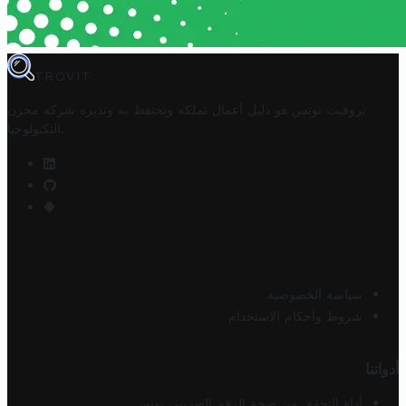
TROVIT
تروفيت تونس هو دليل أعمال تملكه وتحتفظ به وتديره
شركة مخزن
.
التكنولوجيا
سياسة الخصوصية
شروط وأحكام الاستخدام
أدواتنا
أداة التحقق من صحة الرقم الضريبي تونس