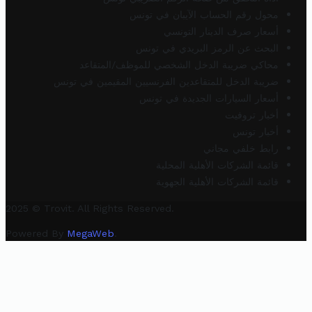
محول رقم الحساب الآيبان في تونس
أسعار صرف الدينار التونسي
البحث عن الرمز البريدي في تونس
محاكي ضريبة الدخل الشخصي للموظف/المتقاعد
ضريبة الدخل للمتقاعدين الفرنسيين المقيمين في تونس
أسعار السيارات الجديدة في تونس
أخبار تروفيت
أخبار تونس
رابط خلفي مجاني
قائمة الشركات الأهلية المحلية
قائمة الشركات الأهلية الجهوية
2025 © Trovit. All Rights Reserved.
Powered By
MegaWeb
.