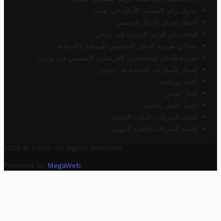
محول رقم الحساب الآيبان في تونس
أسعار صرف الدينار التونسي
البحث عن الرمز البريدي في تونس
محاكي ضريبة الدخل الشخصي للموظف/المتقاعد
ضريبة الدخل للمتقاعدين الفرنسيين المقيمين في تونس
أسعار السيارات الجديدة في تونس
أخبار تروفيت
أخبار تونس
رابط خلفي مجاني
قائمة الشركات الأهلية المحلية
قائمة الشركات الأهلية الجهوية
2025 © Trovit. All Rights Reserved.
Powered By
MegaWeb
.