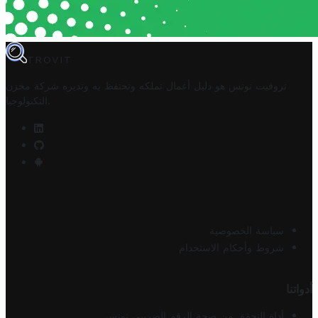
TROVIT
تروفيت تونس هو دليل أعمال تملكه وتحتفظ به وتديره
شركة مخزن
.
التكنولوجيا
سياسة الخصوصية
شروط وأحكام الاستخدام
أدواتنا
أداة التحقق من صحة الرقم الضريبي تونس