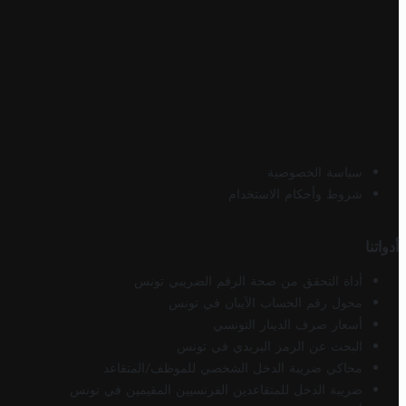
سياسة الخصوصية
شروط وأحكام الاستخدام
أدواتنا
أداة التحقق من صحة الرقم الضريبي تونس
محول رقم الحساب الآيبان في تونس
أسعار صرف الدينار التونسي
البحث عن الرمز البريدي في تونس
محاكي ضريبة الدخل الشخصي للموظف/المتقاعد
ضريبة الدخل للمتقاعدين الفرنسيين المقيمين في تونس