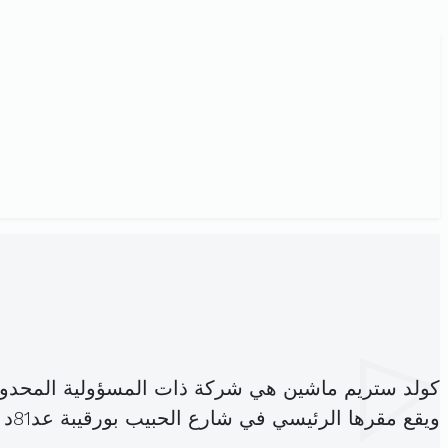
كولد ستريم ماشين هي شركة ذات المسؤولية المحدو
ويقع مقرها الرئيسي في شارع الحبيب بورقيبة عد81د ب4.3 اريانة المدينة (