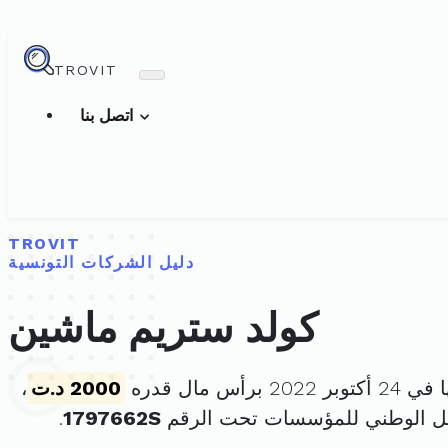
TROVIT
اتصل بنا
TROVIT
دليل الشركات التونسية
كولد ستريم ماشين
 برأس مال قدره
2000 د.ت
،
ل الوطني للمؤسسات تحت الرقم
1797662S
.