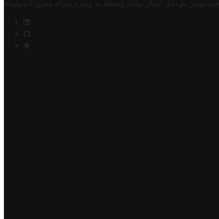
فيت تونس هو دليل أعمال تملكه وتحتفظ به وتديره
شركة مخزن التكنولوجيا