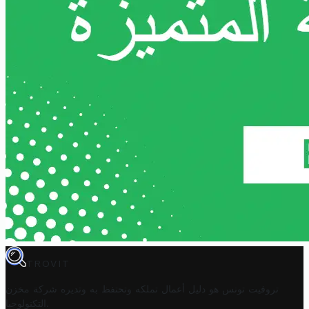
TROVIT
تروفيت تونس هو دليل أعمال تملكه وتحتفظ به وتديره
شركة مخزن
.
التكنولوجيا