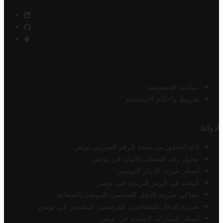
سياسة الخصوصية
شروط وأحكام الاستخدام
أدواتنا
أداة التحقق من صحة الرقم الضريبي تونس
محول رقم الحساب الآيبان في تونس
أسعار صرف الدينار التونسي
البحث عن الرمز البريدي في تونس
محاكي ضريبة الدخل الشخصي للموظف/المتقاعد
ضريبة الدخل للمتقاعدين الفرنسيين المقيمين في تونس
أسعار السيارات الجديدة في تونس