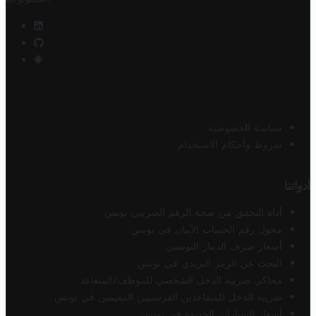
سياسة الخصوصية
شروط وأحكام الاستخدام
أدواتنا
أداة التحقق من صحة الرقم الضريبي تونس
محول رقم الحساب الآيبان في تونس
أسعار صرف الدينار التونسي
البحث عن الرمز البريدي في تونس
محاكي ضريبة الدخل الشخصي للموظف/المتقاعد
ضريبة الدخل للمتقاعدين الفرنسيين المقيمين في تونس
أسعار السيارات الجديدة في تونس