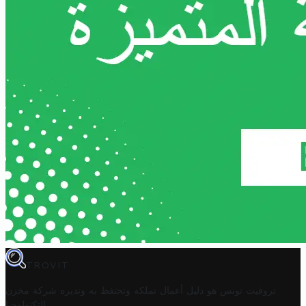
TROVIT
تروفيت تونس هو دليل أعمال تملكه وتحتفظ به وتديره
شركة مخزن
.
التكنولوجيا