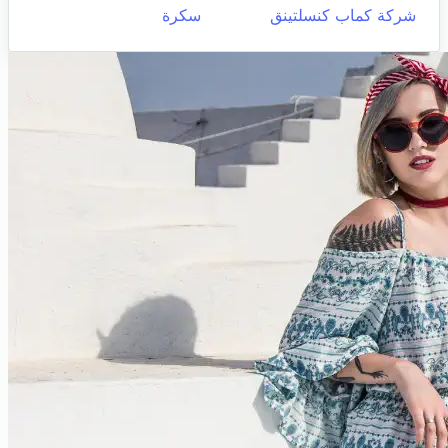
شركة كماب كنسلتينق
سكرة