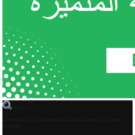
TROVIT
تروفيت تونس هو دليل أعمال تملكه وتحتفظ به وتديره
شركة مخزن
.
التكنولوجيا