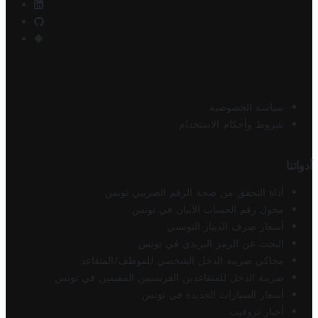
سياسة الخصوصية
شروط وأحكام الاستخدام
أدواتنا
أداة التحقق من صحة الرقم الضريبي تونس
محول رقم الحساب الآيبان في تونس
أسعار صرف الدينار التونسي
البحث عن الرمز البريدي في تونس
محاكي ضريبة الدخل الشخصي للموظف/المتقاعد
ضريبة الدخل للمتقاعدين الفرنسيين المقيمين في تونس
أسعار السيارات الجديدة في تونس
أخبار تروفيت