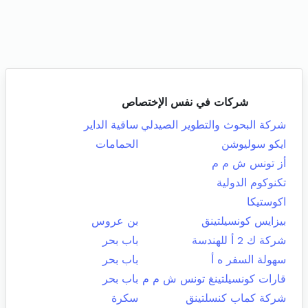
شركات في نفس الإختصاص
شركة البحوث والتطوير الصيدلي
ساقية الداير
ايكو سوليوشن
الحمامات
أز تونس ش م م
تكنوكوم الدولية
اكوستيكا
بيزايس كونسيلتينق
بن عروس
شركة ك 2 أ للهندسة
باب بحر
سهولة السفر ه أ
باب بحر
قارات كونسيلتينغ تونس ش م م
باب بحر
شركة كماب كنسلتينق
سكرة