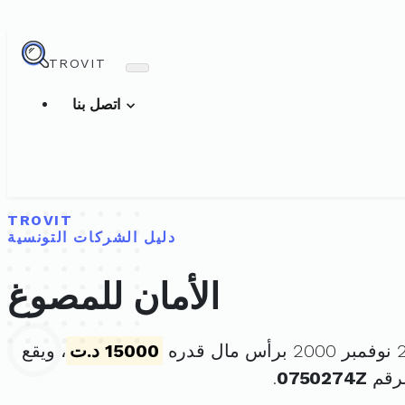
TROVIT
اتصل بنا
TROVIT
دليل الشركات التونسية
الأمان للمصوغ
15000 د.ت
، ويقع
لرقم
0750274Z
.