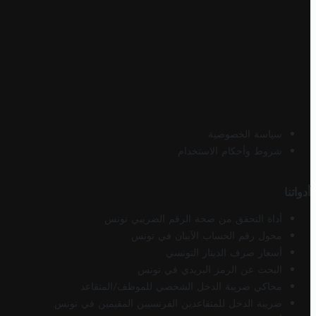
سياسة الخصوصية
شروط وأحكام الاستخدام
أدواتنا
أداة التحقق من صحة الرقم الضريبي تونس
محول رقم الحساب الآيبان في تونس
أسعار صرف الدينار التونسي
البحث عن الرمز البريدي في تونس
محاكي ضريبة الدخل الشخصي للموظف/المتقاعد
ضريبة الدخل للمتقاعدين الفرنسيين المقيمين في تونس