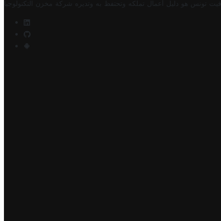
فيت تونس هو دليل أعمال تملكه وتحتفظ به وتديره
شركة مخزن التكنولوجيا