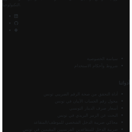
.
التكنولوجيا
سياسة الخصوصية
شروط وأحكام الاستخدام
أدواتنا
أداة التحقق من صحة الرقم الضريبي تونس
محول رقم الحساب الآيبان في تونس
أسعار صرف الدينار التونسي
البحث عن الرمز البريدي في تونس
محاكي ضريبة الدخل الشخصي للموظف/المتقاعد
ضريبة الدخل للمتقاعدين الفرنسيين المقيمين في تونس