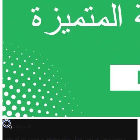
TROVIT
تروفيت تونس هو دليل أعمال تملكه وتحتفظ به وتديره
شركة مخزن