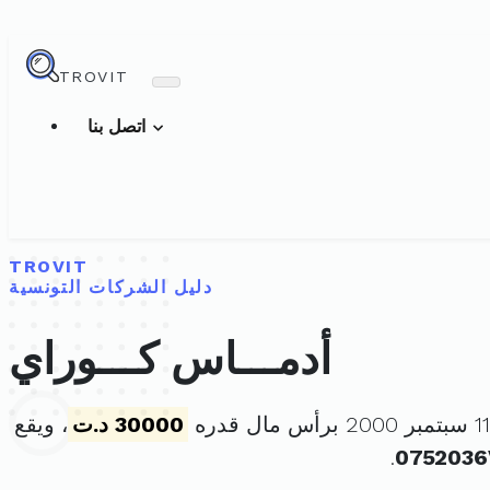
TROVIT
اتصل بنا
TROVIT
دليل الشركات التونسية
أدمـــاس كـــوراي
30000 د.ت
، ويقع
.
0752036