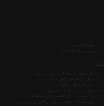
سياسة الخصوصية
شروط وأحكام الاستخدام
أدواتنا
أداة التحقق من صحة الرقم الضريبي تونس
محول رقم الحساب الآيبان في تونس
أسعار صرف الدينار التونسي
البحث عن الرمز البريدي في تونس
محاكي ضريبة الدخل الشخصي للموظف/المتقاعد
ضريبة الدخل للمتقاعدين الفرنسيين المقيمين في تونس