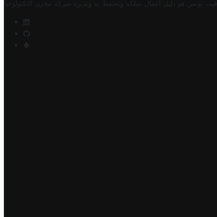
فيت تونس هو دليل أعمال تملكه وتحتفظ به وتديره
شركة مخزن التكنولوجيا