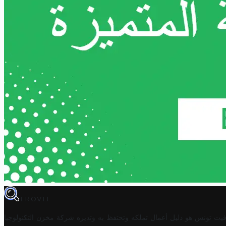
TROVIT
فيت تونس هو دليل أعمال تملكه وتحتفظ به وتديره
شركة مخزن التكنولوجيا