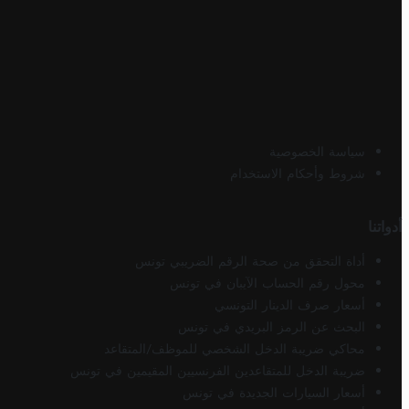
سياسة الخصوصية
شروط وأحكام الاستخدام
أدواتنا
أداة التحقق من صحة الرقم الضريبي تونس
محول رقم الحساب الآيبان في تونس
أسعار صرف الدينار التونسي
البحث عن الرمز البريدي في تونس
محاكي ضريبة الدخل الشخصي للموظف/المتقاعد
ضريبة الدخل للمتقاعدين الفرنسيين المقيمين في تونس
أسعار السيارات الجديدة في تونس