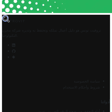
TROVIT
تروفيت تونس هو دليل أعمال تملكه وتحتفظ به وتديره
شركة مخزن
.
التكنولوجيا
سياسة الخصوصية
شروط وأحكام الاستخدام
أدواتنا
أداة التحقق من صحة الرقم الضريبي تونس