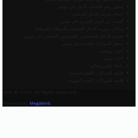
محول رقم الحساب الآيبان في تونس
أسعار صرف الدينار التونسي
البحث عن الرمز البريدي في تونس
محاكي ضريبة الدخل الشخصي للموظف/المتقاعد
ضريبة الدخل للمتقاعدين الفرنسيين المقيمين في تونس
أسعار السيارات الجديدة في تونس
أخبار تروفيت
أخبار تونس
رابط خلفي مجاني
قائمة الشركات الأهلية المحلية
قائمة الشركات الأهلية الجهوية
2025 © Trovit. All Rights Reserved.
Powered By
MegaWeb
.