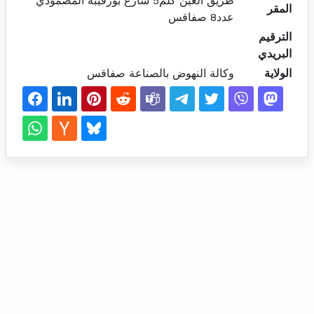
طريق العين كلم5 شارع بورقيبة المصمودي
المقر
عدد8 صفاقس
الترقيم
البريدي
الولاية
وكالة النهوض بالصناعة صفاقس