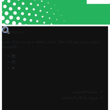
TROVIT
تروفيت تونس هو دليل أعمال تملكه وتحتفظ به وتديره
شركة مخزن
.
التكنولوجيا
سياسة الخصوصية
شروط وأحكام الاستخدام