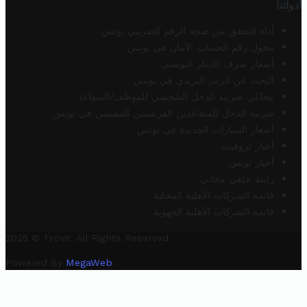
أدواتنا
أداة التحقق من صحة الرقم الضريبي تونس
محول رقم الحساب الآيبان في تونس
أسعار صرف الدينار التونسي
البحث عن الرمز البريدي في تونس
محاكي ضريبة الدخل الشخصي للموظف/المتقاعد
ضريبة الدخل للمتقاعدين الفرنسيين المقيمين في تونس
أسعار السيارات الجديدة في تونس
أخبار تروفيت
أخبار تونس
رابط خلفي مجاني
قائمة الشركات الأهلية المحلية
قائمة الشركات الأهلية الجهوية
2025 © Trovit. All Rights Reserved.
Powered By
MegaWeb
.