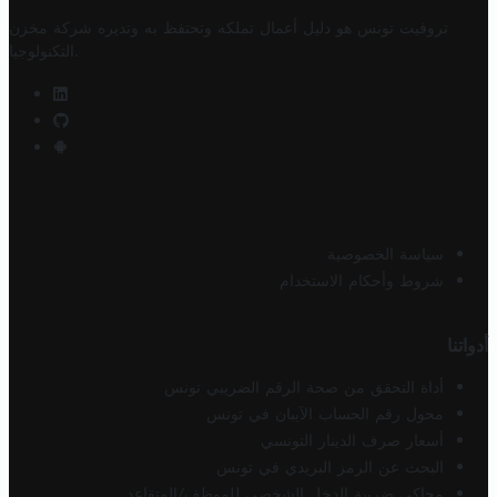
تروفيت تونس هو دليل أعمال تملكه وتحتفظ به وتديره
شركة مخزن
.
التكنولوجيا
سياسة الخصوصية
شروط وأحكام الاستخدام
أدواتنا
أداة التحقق من صحة الرقم الضريبي تونس
محول رقم الحساب الآيبان في تونس
أسعار صرف الدينار التونسي
البحث عن الرمز البريدي في تونس
محاكي ضريبة الدخل الشخصي للموظف/المتقاعد