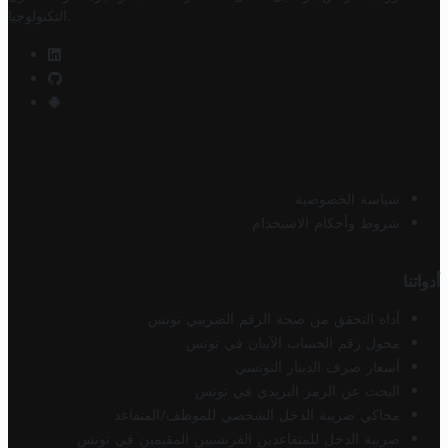
.
التكنولوجيا
سياسة الخصوصية
شروط وأحكام الاستخدام
أدواتنا
أداة التحقق من صحة الرقم الضريبي تونس
محول رقم الحساب الآيبان في تونس
أسعار صرف الدينار التونسي
البحث عن الرمز البريدي في تونس
محاكي ضريبة الدخل الشخصي للموظف/المتقاعد
ضريبة الدخل للمتقاعدين الفرنسيين المقيمين في تونس