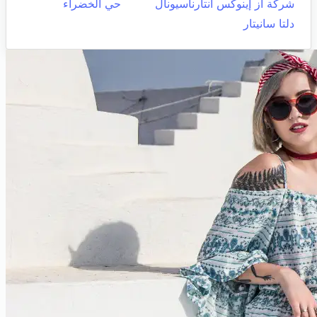
شركة أز إينوكس أنتارناسيونال
حي الخضراء
دلتا سانيتار