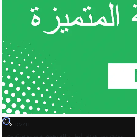
TROVIT
تروفيت تونس هو دليل أعمال تملكه وتحتفظ به وتديره
شركة مخزن