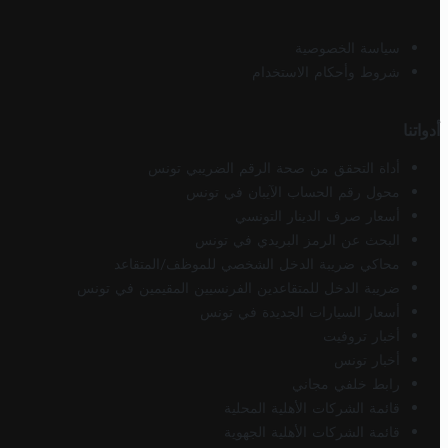
سياسة الخصوصية
شروط وأحكام الاستخدام
أدواتنا
أداة التحقق من صحة الرقم الضريبي تونس
محول رقم الحساب الآيبان في تونس
أسعار صرف الدينار التونسي
البحث عن الرمز البريدي في تونس
محاكي ضريبة الدخل الشخصي للموظف/المتقاعد
ضريبة الدخل للمتقاعدين الفرنسيين المقيمين في تونس
أسعار السيارات الجديدة في تونس
أخبار تروفيت
أخبار تونس
رابط خلفي مجاني
قائمة الشركات الأهلية المحلية
قائمة الشركات الأهلية الجهوية