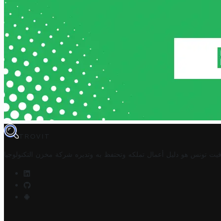
TROVIT
فيت تونس هو دليل أعمال تملكه وتحتفظ به وتديره
شركة مخزن التكنولوجيا