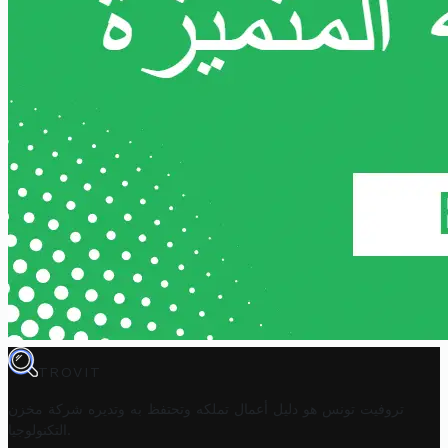
TROVIT
تروفيت تونس هو دليل أعمال تملكه وتحتفظ به وتديره
شركة مخزن
.
التكنولوجيا