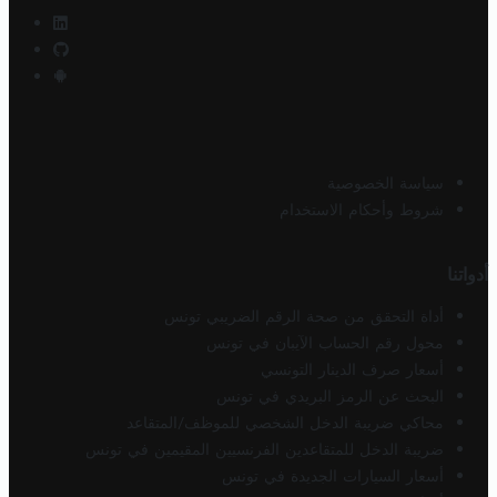
سياسة الخصوصية
شروط وأحكام الاستخدام
أدواتنا
أداة التحقق من صحة الرقم الضريبي تونس
محول رقم الحساب الآيبان في تونس
أسعار صرف الدينار التونسي
البحث عن الرمز البريدي في تونس
محاكي ضريبة الدخل الشخصي للموظف/المتقاعد
ضريبة الدخل للمتقاعدين الفرنسيين المقيمين في تونس
أسعار السيارات الجديدة في تونس