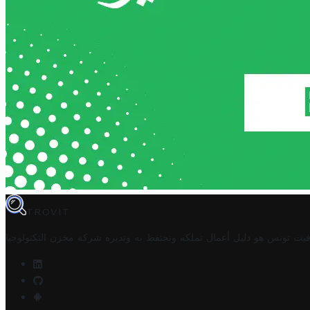
TROVIT
فيت تونس هو دليل أعمال تملكه وتحتفظ به وتديره
شركة مخزن التكنولوجيا