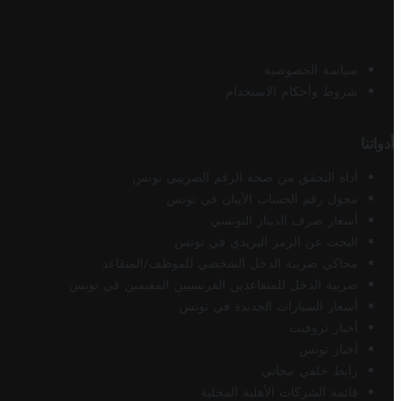
سياسة الخصوصية
شروط وأحكام الاستخدام
أدواتنا
أداة التحقق من صحة الرقم الضريبي تونس
محول رقم الحساب الآيبان في تونس
أسعار صرف الدينار التونسي
البحث عن الرمز البريدي في تونس
محاكي ضريبة الدخل الشخصي للموظف/المتقاعد
ضريبة الدخل للمتقاعدين الفرنسيين المقيمين في تونس
أسعار السيارات الجديدة في تونس
أخبار تروفيت
أخبار تونس
رابط خلفي مجاني
قائمة الشركات الأهلية المحلية