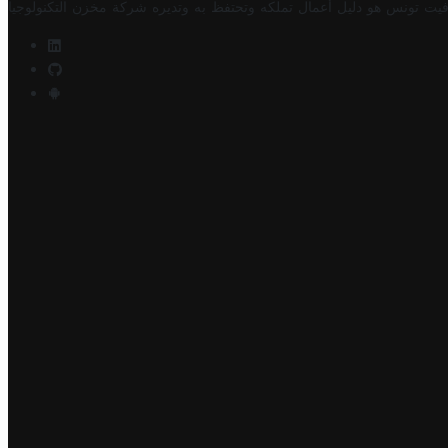
فيت تونس هو دليل أعمال تملكه وتحتفظ به وتديره
شركة مخزن التكنولوجيا