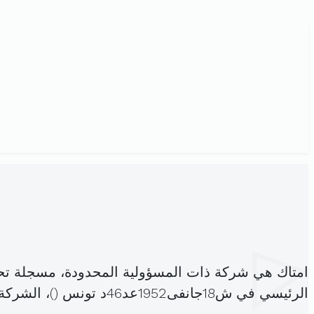
امتاك هي شركة ذات المسؤولية المحدودة، مسجلة تح
الرئيسي في ش18جانفى1952عد46د تونس (
)، الشرك