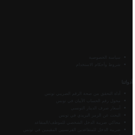
سياسة الخصوصية
شروط وأحكام الاستخدام
أدواتنا
أداة التحقق من صحة الرقم الضريبي تونس
محول رقم الحساب الآيبان في تونس
أسعار صرف الدينار التونسي
البحث عن الرمز البريدي في تونس
محاكي ضريبة الدخل الشخصي للموظف/المتقاعد
ضريبة الدخل للمتقاعدين الفرنسيين المقيمين في تونس