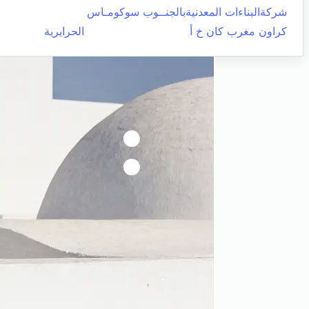
شركةالبناءات المعدنيةبالجنــوب سوكومـاس
كراون مغرب كان خ أ
الحرايرية