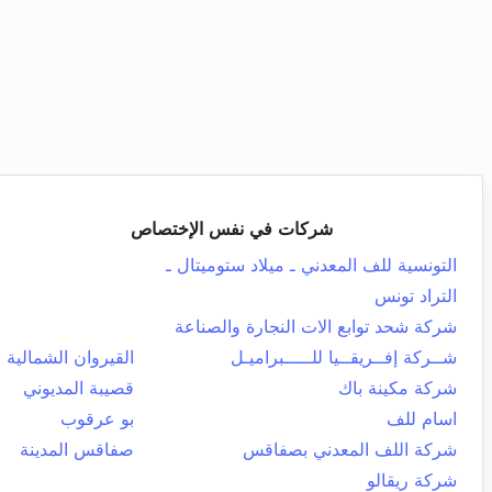
شركات في نفس الإختصاص
التونسية للف المعدني ـ ميلاد ستوميتال ـ
التراد تونس
شركة شحد توابع الات النجارة والصناعة
شــركة إفــريقــيا للـــــبراميـل
القيروان الشمالية
شركة مكينة باك
قصيبة المديوني
اسام للف
بو عرقوب
شركة اللف المعدني بصفاقس
صفاقس المدينة
شركة ريقالو