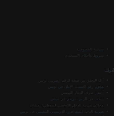
سياسة الخصوصية
شروط وأحكام الاستخدام
أدواتنا
أداة التحقق من صحة الرقم الضريبي تونس
محول رقم الحساب الآيبان في تونس
أسعار صرف الدينار التونسي
البحث عن الرمز البريدي في تونس
محاكي ضريبة الدخل الشخصي للموظف/المتقاعد
ضريبة الدخل للمتقاعدين الفرنسيين المقيمين في تونس