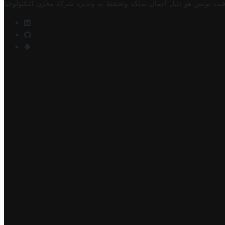
فيت تونس هو دليل أعمال تملكه وتحتفظ به وتديره
شركة مخزن التكنولوجيا