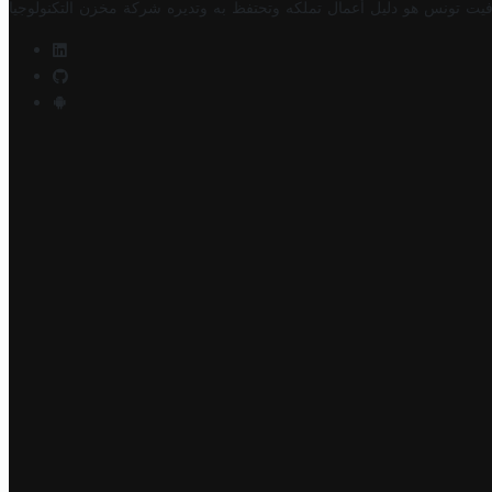
فيت تونس هو دليل أعمال تملكه وتحتفظ به وتديره
شركة مخزن التكنولوجيا