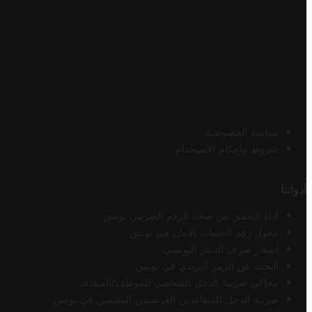
سياسة الخصوصية
شروط وأحكام الاستخدام
أدواتنا
أداة التحقق من صحة الرقم الضريبي تونس
محول رقم الحساب الآيبان في تونس
أسعار صرف الدينار التونسي
البحث عن الرمز البريدي في تونس
محاكي ضريبة الدخل الشخصي للموظف/المتقاعد
ضريبة الدخل للمتقاعدين الفرنسيين المقيمين في تونس