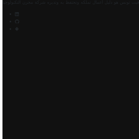
فيت تونس هو دليل أعمال تملكه وتحتفظ به وتديره
شركة مخزن التكنولوجيا