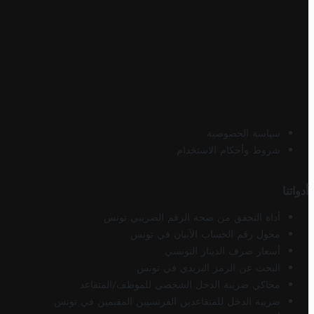
سياسة الخصوصية
شروط وأحكام الاستخدام
أدواتنا
أداة التحقق من صحة الرقم الضريبي تونس
محول رقم الحساب الآيبان في تونس
أسعار صرف الدينار التونسي
البحث عن الرمز البريدي في تونس
محاكي ضريبة الدخل الشخصي للموظف/المتقاعد
ضريبة الدخل للمتقاعدين الفرنسيين المقيمين في تونس