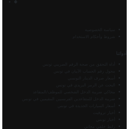
سياسة الخصوصية
شروط وأحكام الاستخدام
أدواتنا
أداة التحقق من صحة الرقم الضريبي تونس
محول رقم الحساب الآيبان في تونس
أسعار صرف الدينار التونسي
البحث عن الرمز البريدي في تونس
محاكي ضريبة الدخل الشخصي للموظف/المتقاعد
ضريبة الدخل للمتقاعدين الفرنسيين المقيمين في تونس
أسعار السيارات الجديدة في تونس
أخبار تروفيت
أخبار تونس
رابط خلفي مجاني