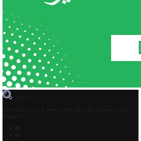
TROVIT
تروفيت تونس هو دليل أعمال تملكه وتحتفظ به وتديره
شركة مخزن
.
التكنولوجيا