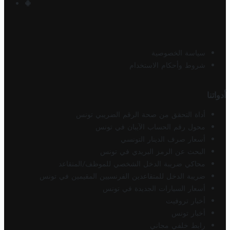
سياسة الخصوصية
شروط وأحكام الاستخدام
أدواتنا
أداة التحقق من صحة الرقم الضريبي تونس
محول رقم الحساب الآيبان في تونس
أسعار صرف الدينار التونسي
البحث عن الرمز البريدي في تونس
محاكي ضريبة الدخل الشخصي للموظف/المتقاعد
ضريبة الدخل للمتقاعدين الفرنسيين المقيمين في تونس
أسعار السيارات الجديدة في تونس
أخبار تروفيت
أخبار تونس
رابط خلفي مجاني