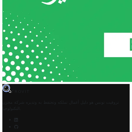
TROVIT
تروفيت تونس هو دليل أعمال تملكه وتحتفظ به وتديره
شركة مخزن
.
التكنولوجيا