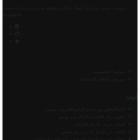
تروفيت تونس هو دليل أعمال تملكه وتحتفظ به وتديره
شركة مخزن
.
التكنولوجيا
سياسة الخصوصية
شروط وأحكام الاستخدام
أدواتنا
أداة التحقق من صحة الرقم الضريبي تونس
محول رقم الحساب الآيبان في تونس
أسعار صرف الدينار التونسي
البحث عن الرمز البريدي في تونس
محاكي ضريبة الدخل الشخصي للموظف/المتقاعد