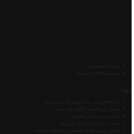
سياسة الخصوصية
شروط وأحكام الاستخدام
أدواتنا
أداة التحقق من صحة الرقم الضريبي تونس
محول رقم الحساب الآيبان في تونس
أسعار صرف الدينار التونسي
البحث عن الرمز البريدي في تونس
محاكي ضريبة الدخل الشخصي للموظف/المتقاعد