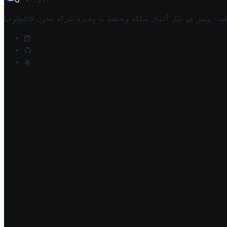
TROVIT
فيت تونس هو دليل أعمال تملكه وتحتفظ به وتديره
شركة مخزن التكنولوجيا