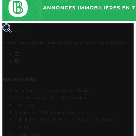
TROVIT
trovit.tn est détenu, maintenu et administré par
Megaweb
.
Autres Outils
Validateur de matricule fiscal Tunisie
Taux de change de Dinar Tunisien
TuniRIBs
Simulateur IRPP Salarié / Retraité
Calculateur IRPP de Retraité Français Résident en
Tunisie
Trovit News