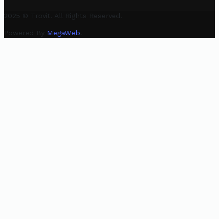
2025 © Trovit. All Rights Reserved.
Powered By
MegaWeb
.