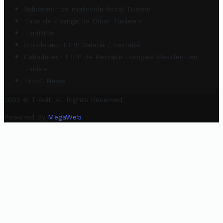
Validateur de matricule fiscal Tunisie
Taux de change de Dinar Tunisien
TuniRIBs
Simulateur IRPP Salarié / Retraité
Calculateur IRPP de Retraité Français Résident en
Tunisie
Trovit News
2025 © Trovit. All Rights Reserved.
Powered By
MegaWeb
.