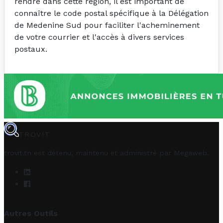
rendre dans cette région, il est important de
connaître le code postal spécifique à la Délégation
de Medenine Sud pour faciliter l'acheminement
de votre courrier et l'accès à divers services
postaux.
TROVIT
trovit.tn est détenu, maintenu et administré par
Megaweb
.
Autres Outils