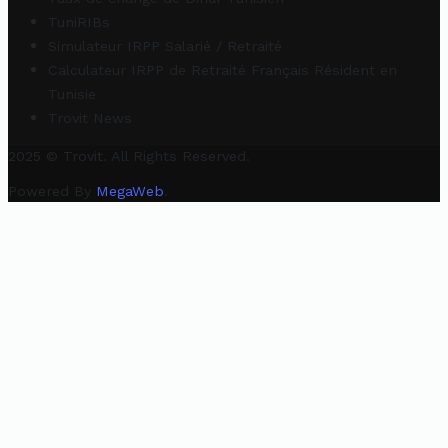
TuniRIBs
Simulateur IRPP Salarié / Retraité
Calculateur IRPP de Retraité Français Résident en
Tunisie
Trovit News
2025 © Trovit. All Rights Reserved.
Powered By
MegaWeb
.