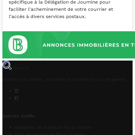
spécifique à la Délégation de Joumine pour
faciliter l'acheminement de votre courrier et
l'accès à divers services postaux.
TROVIT
trovit.tn est détenu, maintenu et administré par
Megaweb
.
Autres Outils
Validateur de matricule fiscal Tunisie
Taux de change de Dinar Tunisien