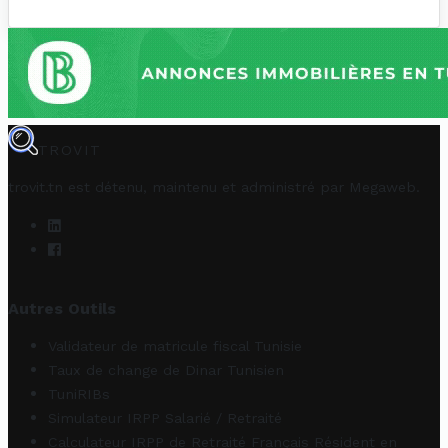
TROVIT
trovit.tn est détenu, maintenu et administré par
Megaweb
.
Autres Outils
Validateur de matricule fiscal Tunisie
Taux de change de Dinar Tunisien
TuniRIBs
Simulateur IRPP Salarié / Retraité
Calculateur IRPP de Retraité Français Résident en