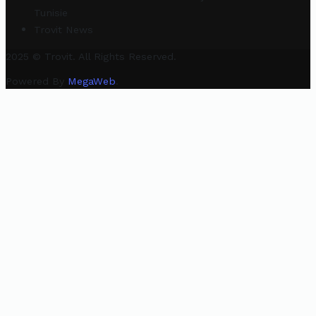
Tunisie
Trovit News
2025 © Trovit. All Rights Reserved.
Powered By
MegaWeb
.