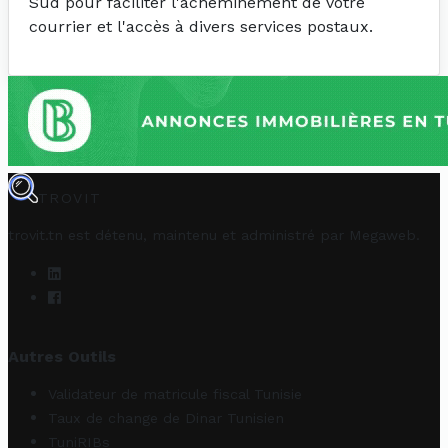
Sud pour faciliter l'acheminement de votre
courrier et l'accès à divers services postaux.
TROVIT
trovit.tn est détenu, maintenu et administré par
Megaweb
.
Autres Outils
Validateur de matricule fiscal Tunisie
Taux de change de Dinar Tunisien
TuniRIBs