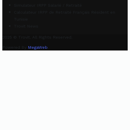
Simulateur IRPP Salarié / Retraité
Calculateur IRPP de Retraité Français Résident en
Tunisie
Trovit News
2025 © Trovit. All Rights Reserved.
Powered By
MegaWeb
.