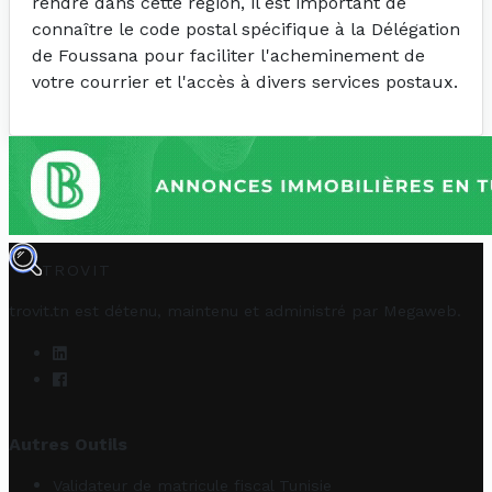
rendre dans cette région, il est important de
connaître le code postal spécifique à la Délégation
de Foussana pour faciliter l'acheminement de
votre courrier et l'accès à divers services postaux.
TROVIT
trovit.tn est détenu, maintenu et administré par
Megaweb
.
Autres Outils
Validateur de matricule fiscal Tunisie