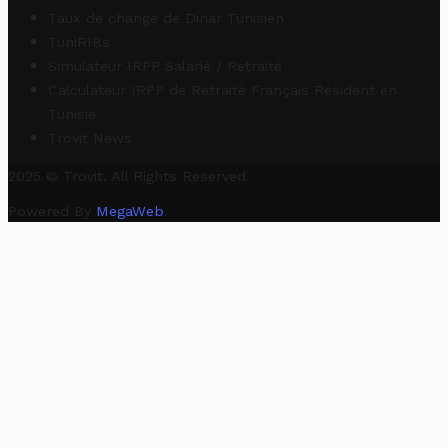
Taux de change de Dinar Tunisien
TuniRIBs
Simulateur IRPP Salarié / Retraité
Calculateur IRPP de Retraité Français Résident en
Tunisie
Trovit News
2025 © Trovit. All Rights Reserved.
Powered By
MegaWeb
.