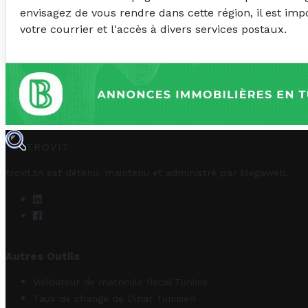
envisagez de vous rendre dans cette région, il est im
votre courrier et l'accès à divers services postaux.
TROVIT
trovit.tn est détenu, maintenu et administré par
Megaweb
.
Autres Outils
Validateur de matricule fiscal Tunisie
Taux de change de Dinar Tunisien