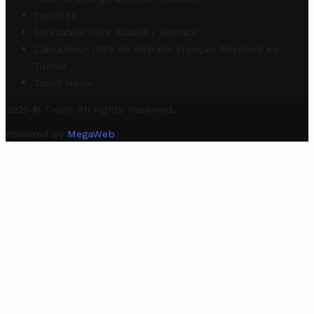
TuniRIBs
Simulateur IRPP Salarié / Retraité
Calculateur IRPP de Retraité Français Résident en
Tunisie
Trovit News
2025 © Trovit. All Rights Reserved.
Powered By
MegaWeb
.