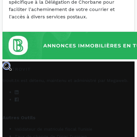
spécifique à la Délégation de Chorbane pour
faciliter l'acheminement de votre courrier et
l'accès à divers services postaux.
TROVIT
trovit.tn est détenu, maintenu et administré par
Megaweb
.
Autres Outils
Validateur de matricule fiscal Tunisie
Taux de change de Dinar Tunisien