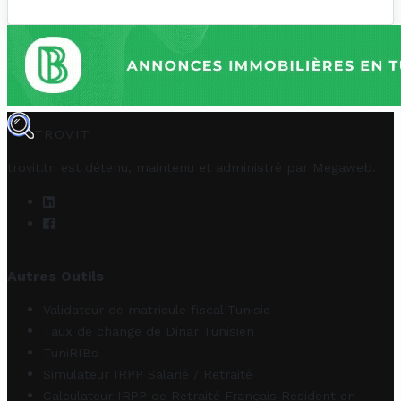
TROVIT
trovit.tn est détenu, maintenu et administré par
Megaweb
.
Autres Outils
Validateur de matricule fiscal Tunisie
Taux de change de Dinar Tunisien
TuniRIBs
Simulateur IRPP Salarié / Retraité
Calculateur IRPP de Retraité Français Résident en