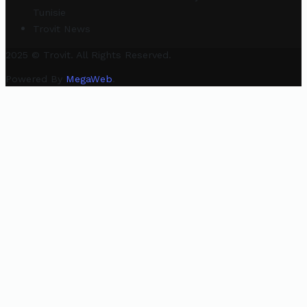
Tunisie
Trovit News
2025 © Trovit. All Rights Reserved.
Powered By
MegaWeb
.