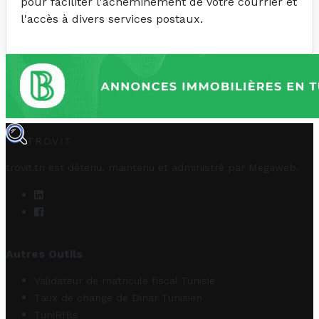
pour faciliter l'acheminement de votre courrier et
l'accès à divers services postaux.
TROVIT
trovit.tn est détenu, maintenu et administré par
Megaweb
.
Autres Outils
Validateur de matricule fiscal Tunisie
Taux de change de Dinar Tunisien
TuniRIBs