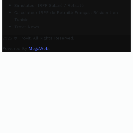
Simulateur IRPP Salarié / Retraité
Calculateur IRPP de Retraité Français Résident en
Tunisie
Trovit News
2025 © Trovit. All Rights Reserved.
Powered By
MegaWeb
.