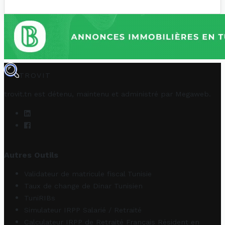
TROVIT
trovit.tn est détenu, maintenu et administré par
Megaweb
.
Autres Outils
Validateur de matricule fiscal Tunisie
Taux de change de Dinar Tunisien
TuniRIBs
Simulateur IRPP Salarié / Retraité
Calculateur IRPP de Retraité Français Résident en