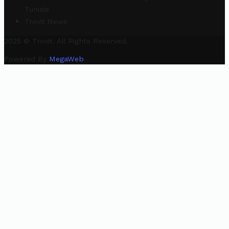
Tunisie
Trovit News
2025 © Trovit. All Rights Reserved.
Powered By
MegaWeb
.