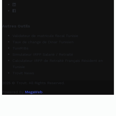
Autres Outils
Validateur de matricule fiscal Tunisie
Taux de change de Dinar Tunisien
TuniRIBs
Simulateur IRPP Salarié / Retraité
Calculateur IRPP de Retraité Français Résident en
Tunisie
Trovit News
2025 © Trovit. All Rights Reserved.
Powered By
MegaWeb
.