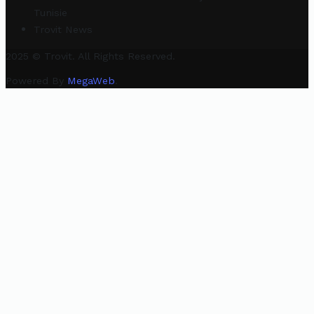
Tunisie
Trovit News
2025 © Trovit. All Rights Reserved.
Powered By
MegaWeb
.