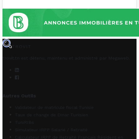
TROVIT
trovit.tn est détenu, maintenu et administré par
Megaweb
.
Autres Outils
Validateur de matricule fiscal Tunisie
Taux de change de Dinar Tunisien
TuniRIBs
Simulateur IRPP Salarié / Retraité
Calculateur IRPP de Retraité Français Résident en