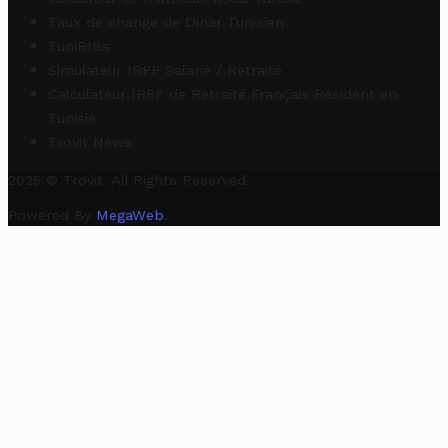
Taux de change de Dinar Tunisien
TuniRIBs
Simulateur IRPP Salarié / Retraité
Calculateur IRPP de Retraité Français Résident en
Tunisie
Trovit News
2025 © Trovit. All Rights Reserved.
Powered By
MegaWeb
.