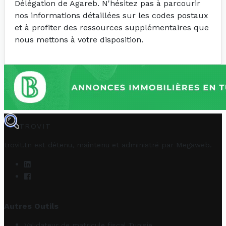
Délégation de Agareb. N'hésitez pas à parcourir
nos informations détaillées sur les codes postaux
et à profiter des ressources supplémentaires que
nous mettons à votre disposition.
TROVIT
trovit.tn est détenu, maintenu et administré par
Megaweb
.
Autres Outils
Validateur de matricule fiscal Tunisie