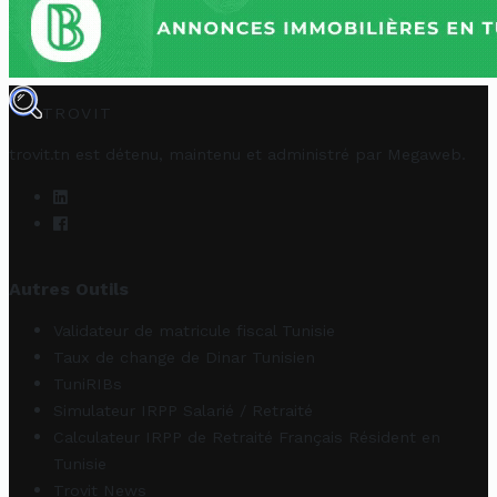
TROVIT
trovit.tn est détenu, maintenu et administré par
Megaweb
.
Autres Outils
Validateur de matricule fiscal Tunisie
Taux de change de Dinar Tunisien
TuniRIBs
Simulateur IRPP Salarié / Retraité
Calculateur IRPP de Retraité Français Résident en
Tunisie
Trovit News