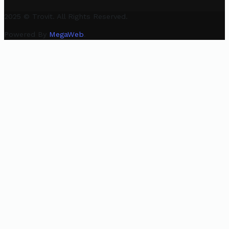
2025 © Trovit. All Rights Reserved.
Powered By
MegaWeb
.