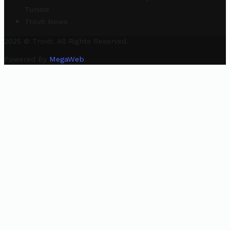
Tunisie
Trovit News
2025 © Trovit. All Rights Reserved.
Powered By
MegaWeb
.