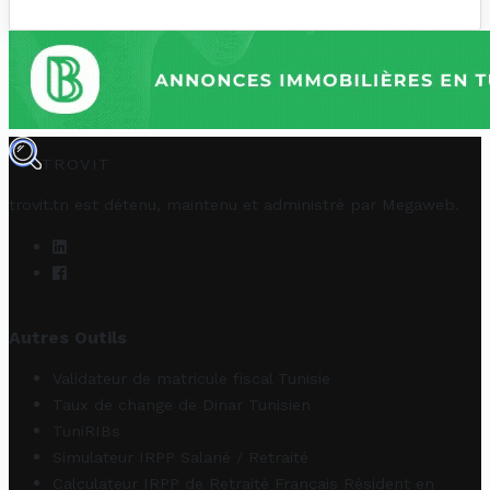
TROVIT
trovit.tn est détenu, maintenu et administré par
Megaweb
.
Autres Outils
Validateur de matricule fiscal Tunisie
Taux de change de Dinar Tunisien
TuniRIBs
Simulateur IRPP Salarié / Retraité
Calculateur IRPP de Retraité Français Résident en