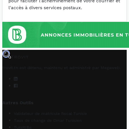
pour faciliter l'acheminement de votre courrier et
l'accès à divers services postaux.
TROVIT
trovit.tn est détenu, maintenu et administré par
Megaweb
.
Autres Outils
Validateur de matricule fiscal Tunisie
Taux de change de Dinar Tunisien
TuniRIBs