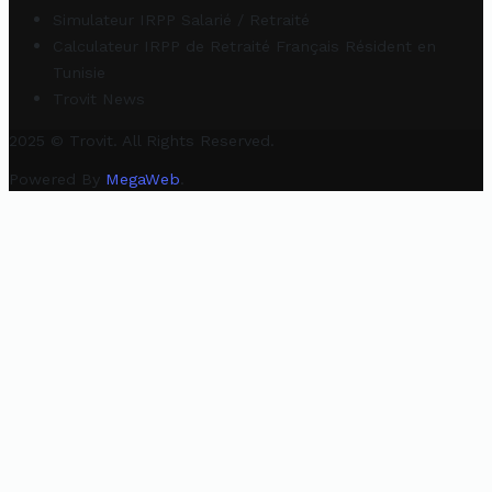
Simulateur IRPP Salarié / Retraité
Calculateur IRPP de Retraité Français Résident en
Tunisie
Trovit News
2025 © Trovit. All Rights Reserved.
Powered By
MegaWeb
.