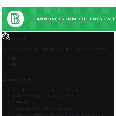
TROVIT
trovit.tn est détenu, maintenu et administré par
Megaweb
.
Autres Outils
Validateur de matricule fiscal Tunisie
Taux de change de Dinar Tunisien
TuniRIBs
Simulateur IRPP Salarié / Retraité
Calculateur IRPP de Retraité Français Résident en