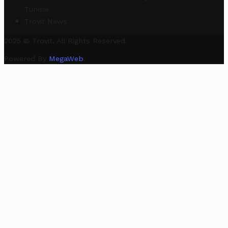
Tunisie
Trovit News
2025 © Trovit. All Rights Reserved.
Powered By
MegaWeb
.